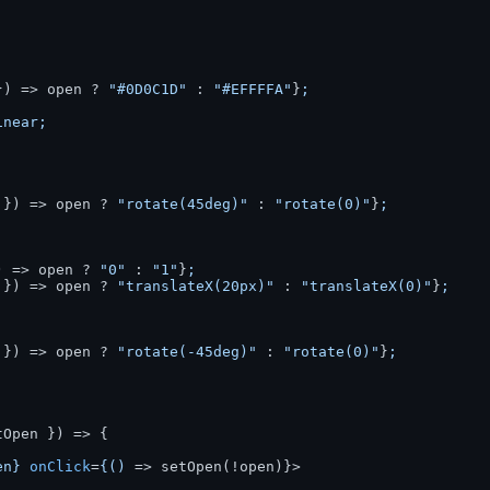
}) => open ? 
"#0D0C1D"
 : 
"#EFFFFA"
}
;

near;

 }) => open ? 
"rotate(45deg)"
 : 
"rotate(0)"
}
;

) => open ? 
"0"
 : 
"1"
}
;

 }) => open ? 
"translateX(20px)"
 : 
"translateX(0)"
}
;

 }) => open ? 
"rotate(-45deg)"
 : 
"rotate(0)"
}
;

tOpen }
) => {

en}
onClick
=
{()
 =>
 setOpen(!open)}>
