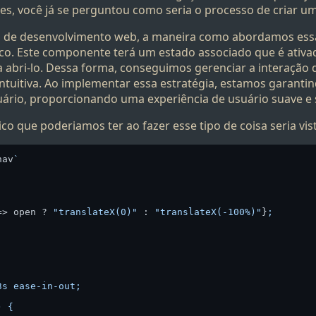
es, você já se perguntou como seria o processo de criar u
 de desenvolvimento web, a maneira como abordamos ess
o. Este componente terá um estado associado que é ativa
a abri-lo. Dessa forma, conseguimos gerenciar a interação
intuitiva. Ao implementar essa estratégia, estamos garant
uário, proporcionando uma experiência de usuário suave e
o que poderiamos ter ao fazer esse tipo de coisa seria vi
nav
`

=> open ? 
"translateX(0)"
 : 
"translateX(-100%)"
}
;

s ease-in-out;

 {
