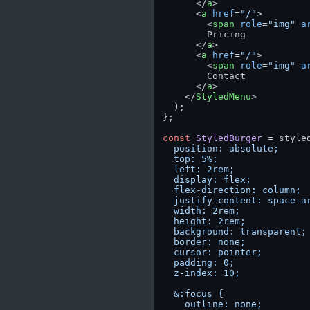
</
a
>
<
a
href
=
"/"
>
<
span
role
=
"img"
a
        Pricing

</
a
>
<
a
href
=
"/"
>
<
span
role
=
"img"
a
        Contact

</
a
>
</
StyledMenu
>
  );

};

const
StyledBurger
 = style
  position: absolute;

  top: 5%;

  left: 2rem;

  display: flex;

  flex-direction: column;

  justify-content: space-ar
  width: 2rem;

  height: 2rem;

  background: transparent;

  border: none;

  cursor: pointer;

  padding: 0;

  z-index: 10;

  &:focus {

    outline: none;
