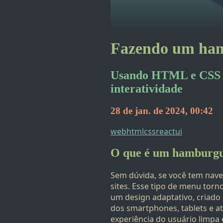
Fazendo um ha
Usando HTML e CSS a
interatividade
28 de jan. de 2024, 00:42
web
html
css
react
ui
O que é um hamburg
Sem dúvida, se você tem nav
sites. Esse tipo de menu to
um design adaptativo, criado
dos smartphones, tablets e 
experiência do usuário limpa 