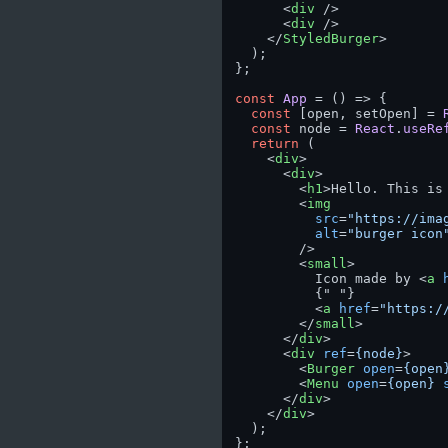
<
div
 />
<
div
 />
</
StyledBurger
>
  );

};

const
App
 = (
) => {

const
 [open, setOpen] = 
const
 node = 
React
.
useRe
return
 (

<
div
>
<
div
>
<
h1
>
Hello. This is
<
img
src
=
"https://ima
alt
=
"burger icon
        />
<
small
>
          Icon made by 
<
a
          {" "}

<
a
href
=
"https:/
</
small
>
</
div
>
<
div
ref
=
{node}
>
<
Burger
open
=
{open
<
Menu
open
=
{open}
</
div
>
</
div
>
  );
