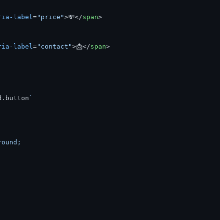
ria-label
=
"price"
>
💸
</
span
>
ria-label
=
"contact"
>
📩
</
span
>
d.
button
`

ound;
