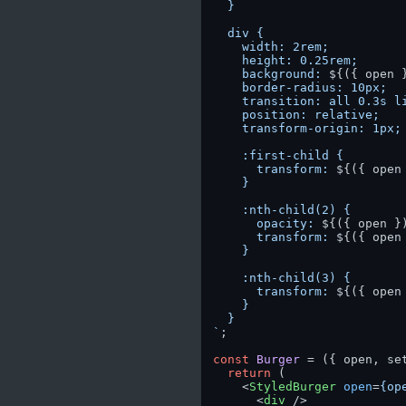
  }

  div {

    width: 2rem;

    height: 0.25rem;

    background: 
${({ open 
    border-radius: 10px;

    transition: all 0.3s li
    position: relative;

    transform-origin: 1px;

    :first-child {

      transform: 
${({ open
    }

    :nth-child(2) {

      opacity: 
${({ open }
      transform: 
${({ open
    }

    :nth-child(3) {

      transform: 
${({ open
    }

  }

`
;

const
Burger
 = (
{ open, se
return
 (

<
StyledBurger
open
=
{op
<
div
 />