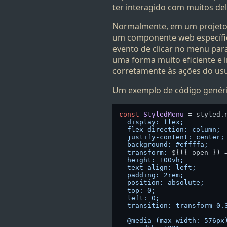
ter interagido com muitos del
Normalmente, em um projeto
um componente web específic
evento de clicar no menu par
uma forma muito eficiente e 
corretamente às ações do us
Um exemplo de código genéric
const
StyledMenu
 = styled.
  display: flex;

  flex-direction: column;

  justify-content: center;

  background: #effffa;

  transform: 
${({ open }) 
  height: 100vh;

  text-align: left;

  padding: 2rem;

  position: absolute;

  top: 0;

  left: 0;

  transition: transform 0.3
  @media (max-width: 576px)