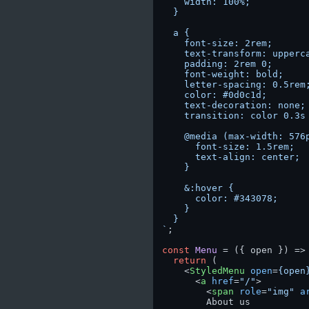
    width: 100%;

  }

  a {

    font-size: 2rem;

    text-transform: upperca
    padding: 2rem 0;

    font-weight: bold;

    letter-spacing: 0.5rem;
    color: #0d0c1d;

    text-decoration: none;

    transition: color 0.3s 
    @media (max-width: 576p
      font-size: 1.5rem;

      text-align: center;

    }

    &:hover {

      color: #343078;

    }

  }

`
;

const
Menu
 = (
{ open }
) => 
return
 (

<
StyledMenu
open
=
{open
<
a
href
=
"/"
>
<
span
role
=
"img"
a
        About us
