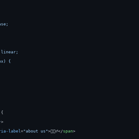
se;



linear;

x) {

{

}
>
ria-label
=
"about us"
>
💁🏻‍♂️
</
span
>