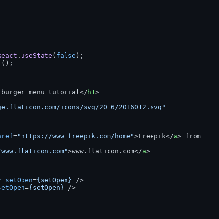
React
.
useState
(
false
);

f
();

 burger menu tutorial
</
h1
>
ge.flaticon.com/icons/svg/2016/2016012.svg"
"
href
=
"https://www.freepik.com/home"
>
Freepik
</
a
>
 from

/www.flaticon.com"
>
www.flaticon.com
</
a
>
}
setOpen
=
{setOpen}
 />
setOpen
=
{setOpen}
 />